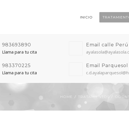
INICIO
TRATAMIENT
983693890
Email calle Perú
Llama para tu cita
ayalasola@ayalasola
983370225
Email Parquesol
Llama para tu cita
c.d.ayalaparquesol@h
HOME
TRATAMIENTOS
ODONT