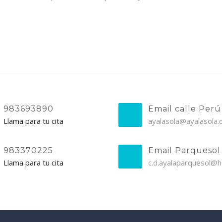
983693890
Email calle Perú
Llama para tu cita
ayalasola@ayalasola
983370225
Email Parquesol
Llama para tu cita
c.d.ayalaparquesol@h