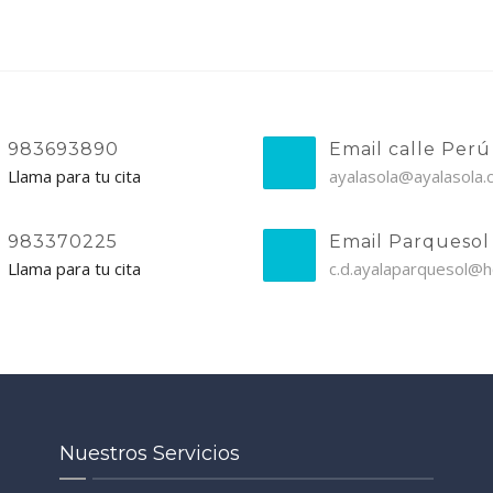
983693890
Email calle Perú
Llama para tu cita
ayalasola@ayalasola
983370225
Email Parquesol
Llama para tu cita
c.d.ayalaparquesol@h
Nuestros Servicios