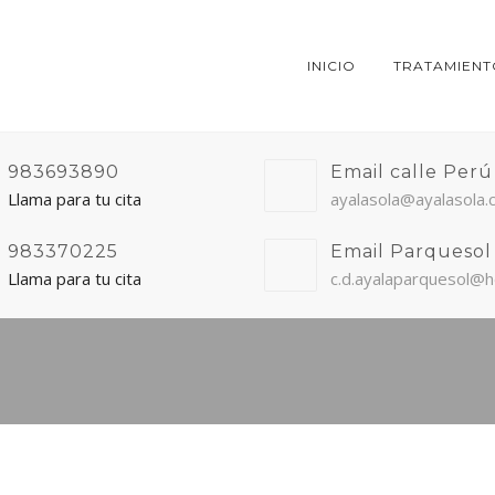
INICIO
TRATAMIENT
983693890
Email calle Perú
Llama para tu cita
ayalasola@ayalasola
983370225
Email Parquesol
Llama para tu cita
c.d.ayalaparquesol@h