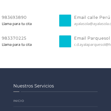
983693890
Email calle Perú
Llama para tu cita
ayalasola@ayalasola
983370225
Email Parquesol
Llama para tu cita
c.d.ayalaparquesol@h
Nuestros Servicios
INICIO