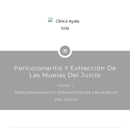
LA CLÍNICA
SOLICITE UNA CITA
INICIO
Pericoronaritis Y Extracción De
TRATAMIENTOS
Las Muelas Del Juicio
HOME
LA CLÍNICA
PERICORONARITIS Y EXTRACCIÓN DE LAS MUELAS
DEL JUICIO
SOLICITE UNA CITA